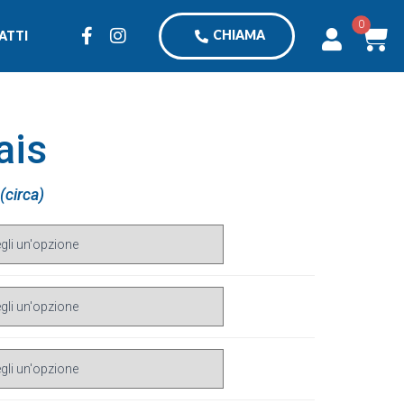
0
CHIAMA
ATTI
ais
(circa)