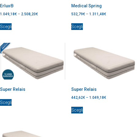
Erlux®
Medical Spring
1.049,18
€
–
2.508,20
€
532,79
€
–
1.311,48
€
Scegli
Scegli
Super Relais
Super Relais
442,62
€
–
1.049,18
€
Scegli
Scegli