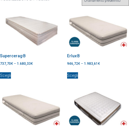
Supercerag®
Erlux®
737,70
€
–
1.680,33
€
946,72
€
–
1.983,61
€
Scegli
Scegli