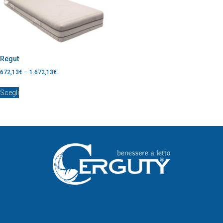
Regut
672,13
€
–
1.672,13
€
Scegli