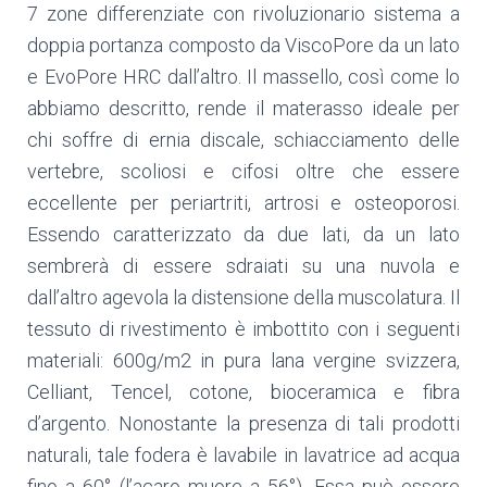
7 zone differenziate con rivoluzionario sistema a
doppia portanza composto da ViscoPore da un lato
e EvoPore HRC dall’altro. Il massello, così come lo
abbiamo descritto, rende il materasso ideale per
chi soffre di ernia discale, schiacciamento delle
vertebre, scoliosi e cifosi oltre che essere
eccellente per periartriti, artrosi e osteoporosi.
Essendo caratterizzato da due lati, da un lato
sembrerà di essere sdraiati su una nuvola e
dall’altro agevola la distensione della muscolatura. Il
tessuto di rivestimento è imbottito con i seguenti
materiali: 600g/m2 in pura lana vergine svizzera,
Celliant, Tencel, cotone, bioceramica e fibra
d’argento. Nonostante la presenza di tali prodotti
naturali, tale fodera è lavabile in lavatrice ad acqua
fino a 60° (l’acaro muore a 56°). Essa può essere