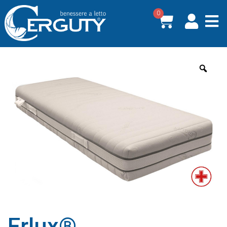
0
Erlux®